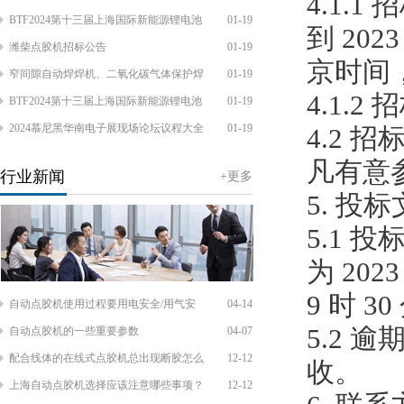
4.1.1
BTF2024第十三届上海国际新能源锂电池
01-19
到 202
潍柴点胶机招标公告
01-19
京时间
窄间隙自动焊焊机、二氧化碳气体保护焊
01-19
4.1.
BTF2024第十三届上海国际新能源锂电池
01-19
2024慕尼黑华南电子展现场论坛议程大全
01-19
4.2 
凡有意
行业新闻
+更多
5. 投
5.1
为 2023
9 时 
自动点胶机使用过程要用电安全/用气安
04-14
5.2
自动点胶机的一些重要参数
04-07
配合线体的在线式点胶机总出现断胶怎么
12-12
收。
上海自动点胶机选择应该注意哪些事项？
12-12