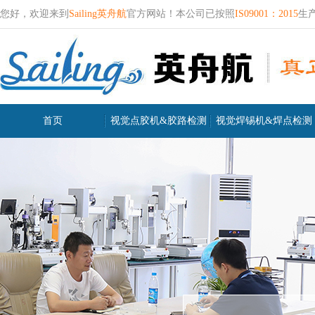
您好，欢迎来到
Sailing英舟航
官方网站！本公司已按照
IS09001：2015
生
首页
视觉点胶机&胶路检测
视觉焊锡机&焊点检测