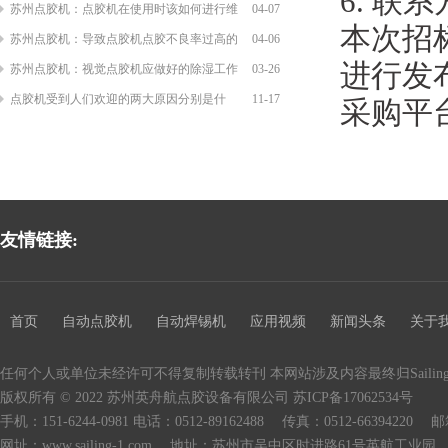
6. 联
苏州点胶机：点胶机在使用时该如何进行维
04-07
本次招
苏州点胶机：导致点胶机点胶不良率过高的
04-06
进行发
苏州点胶机：视觉点胶机应做好的除湿工作
03-26
点胶机受到人们欢迎的两大原因分别是什
11-17
采购平
友情链接:
首页
自动点胶机
自动焊锡机
应用视频
新闻头条
关于
任何个人或单位未经许可不得复制转载转刊 本网站涉及内容最终归Saili
版权所有 © 2022 苏州英舟航点胶设备有限公司
苏ICP备17062534号
手机：151-6244-0981 电话：0512-89162488 传真：0512-66394220 邮箱：
网址：www.sailing-1.com 地址：苏州市吴中区时进路61号英航工业园