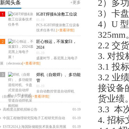
2）多功
新闻头条
+更多
3）卡盘
IGBT焊接&涂敷工位设
01-19
4）U 
PCS-IGBT焊接涂敷工位设备
技术任务书1.
[+查看详情]
325mm
匠心独运，不落窠臼，
2.2 
2024
01-19
3. 对
盛夏时节，慕尼黑上海电子
展 （electronica
[+查看详情]
3.1
焊机（自熔焊）、多功能
3.2 
管
接设备
01-19
全自动数控管道自动焊机
货业绩
（自熔焊）、多功能
[+查看详情]
3.3 
高精度点胶机招标公告
01-19
4. 招
中国工程物理研究院电子工程研究所自动
01-19
ESTE2024上海国际储能技术装备及应用展
01-19