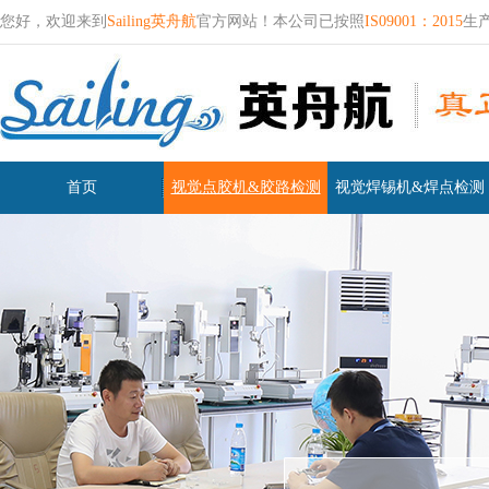
您好，欢迎来到
Sailing英舟航
官方网站！本公司已按照
IS09001：2015
生
首页
视觉点胶机&胶路检测
视觉焊锡机&焊点检测