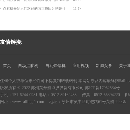
点胶机受到人们欢迎的两大原因分别是什
11-17
友情链接:
首页
自动点胶机
自动焊锡机
应用视频
新闻头条
关于
任何个人或单位未经许可不得复制转载转刊 本网站涉及内容最终归Saili
版权所有 © 2022 苏州英舟航点胶设备有限公司
苏ICP备17062534号
手机：151-6244-0981 电话：0512-89162488 传真：0512-66394220 邮箱：
网址：www.sailing-1.com 地址：苏州市吴中区时进路61号英航工业园