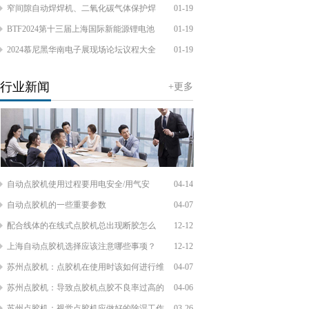
窄间隙自动焊焊机、二氧化碳气体保护焊
01-19
BTF2024第十三届上海国际新能源锂电池
01-19
2024慕尼黑华南电子展现场论坛议程大全
01-19
行业新闻
+更多
自动点胶机使用过程要用电安全/用气安
04-14
自动点胶机的一些重要参数
04-07
配合线体的在线式点胶机总出现断胶怎么
12-12
上海自动点胶机选择应该注意哪些事项？
12-12
苏州点胶机：点胶机在使用时该如何进行维
04-07
苏州点胶机：导致点胶机点胶不良率过高的
04-06
苏州点胶机：视觉点胶机应做好的除湿工作
03-26